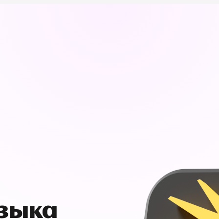
узыка