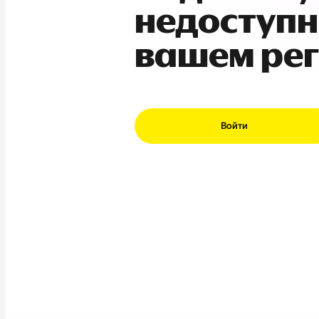
недоступн
вашем ре
Войти