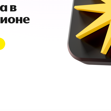
а в
гионе