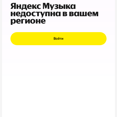
Яндекс Музыка
недоступна в вашем
регионе
Войти