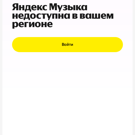
Яндекс Музыка
недоступна в вашем
регионе
Войти