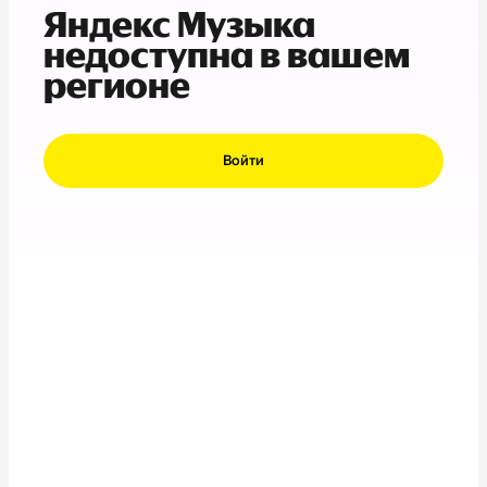
Яндекс Музыка
недоступна в вашем
регионе
Войти