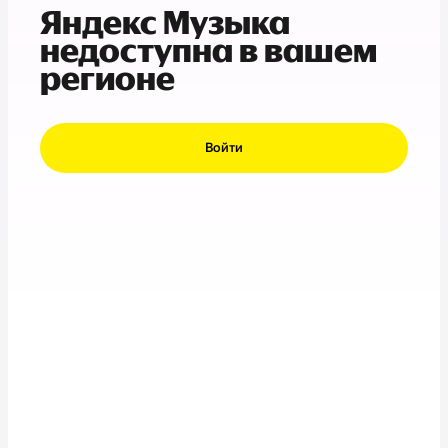
Яндекс Музыка
недоступна в вашем
регионе
Войти