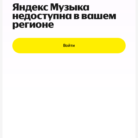
Яндекс Музыка
недоступна в вашем
регионе
Войти