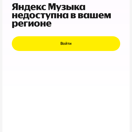
Яндекс Музыка
недоступна в вашем
регионе
Войти