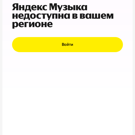
Яндекс Музыка
недоступна в вашем
регионе
Войти