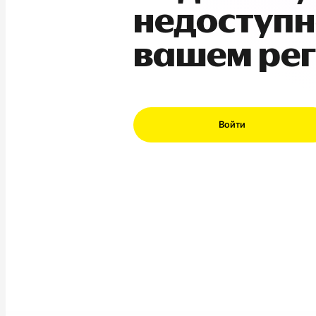
недоступн
вашем ре
Войти