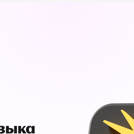
узыка