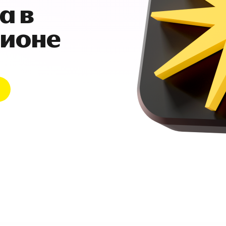
а в
гионе