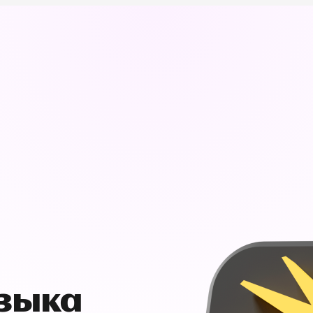
узыка