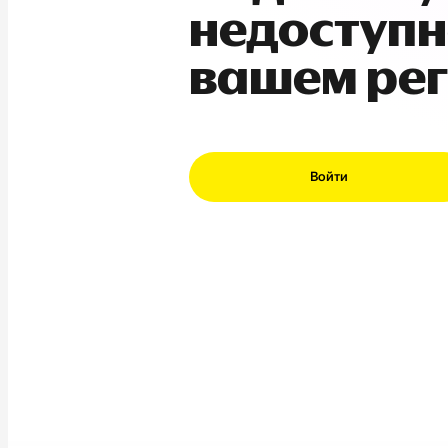
недоступн
вашем ре
Войти