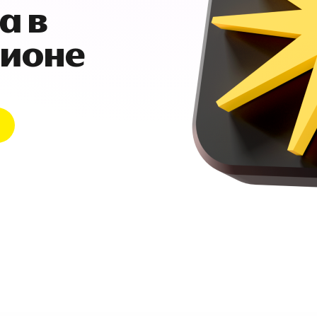
а в
гионе