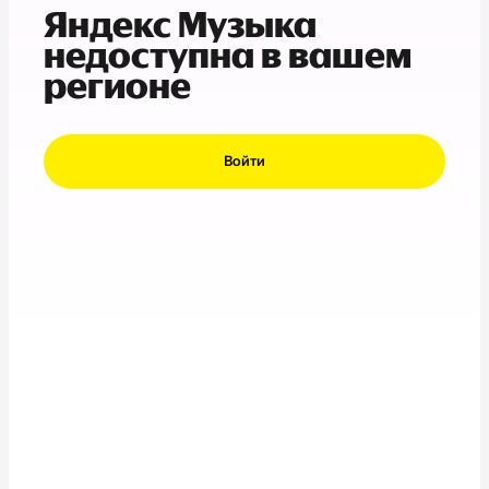
Яндекс Музыка
недоступна в вашем
регионе
Войти