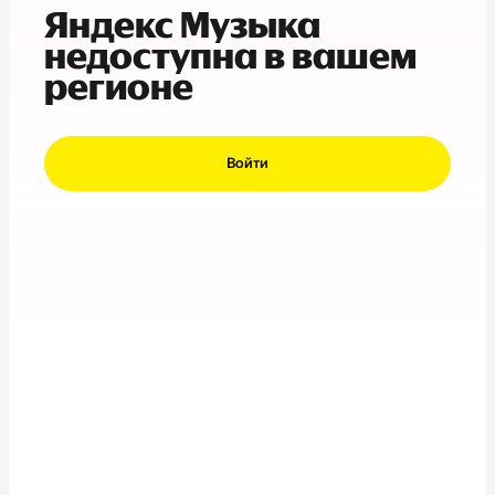
Яндекс Музыка
недоступна в вашем
регионе
Войти