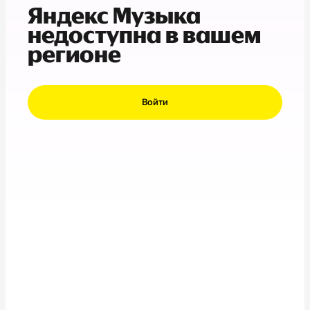
Яндекс Музыка
недоступна в вашем
регионе
Войти