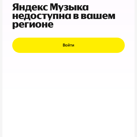
Яндекс Музыка
недоступна в вашем
регионе
Войти