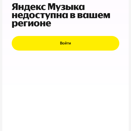
Яндекс Музыка
недоступна в вашем
регионе
Войти