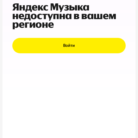
Яндекс Музыка
недоступна в вашем
регионе
Войти