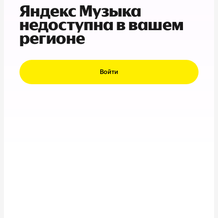
Яндекс Музыка
недоступна в вашем
регионе
Войти