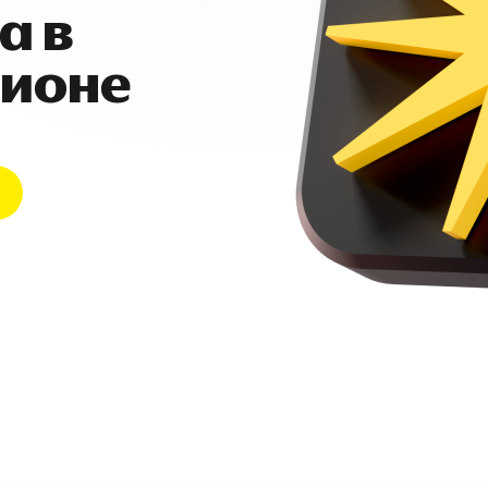
а в
гионе