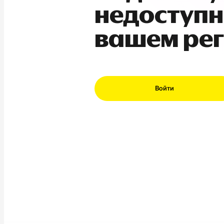
недоступн
вашем ре
Войти