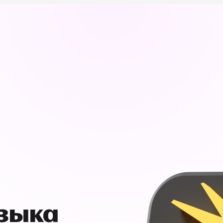
узыка