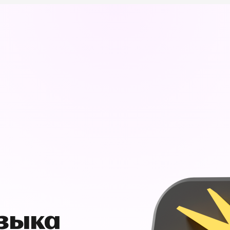
узыка