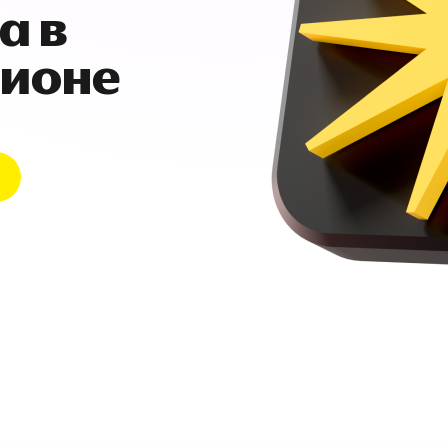
а в
гионе