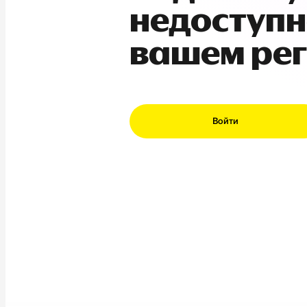
недоступн
вашем ре
Войти