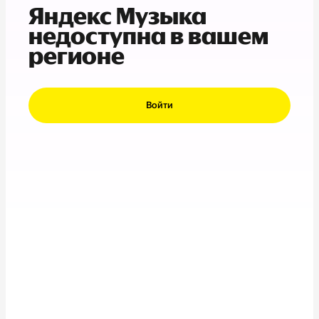
Яндекс Музыка
недоступна в вашем
регионе
Войти