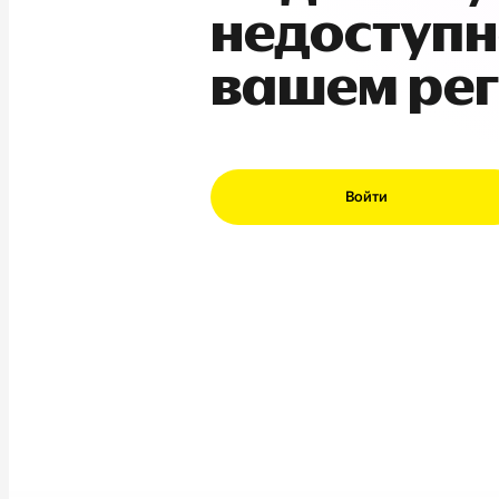
недоступн
вашем ре
Войти