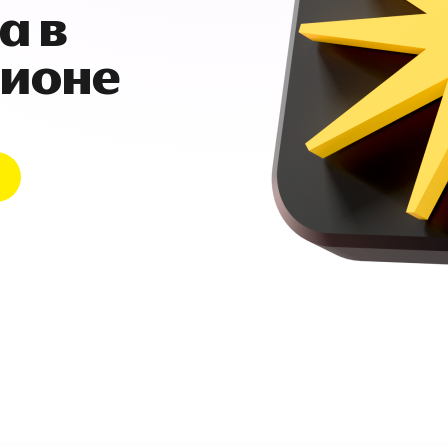
а в
гионе