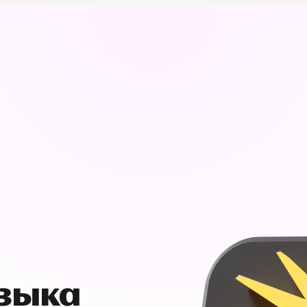
узыка