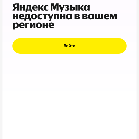
Яндекс Музыка
недоступна в вашем
регионе
Войти