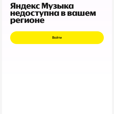
Яндекс Музыка
недоступна в вашем
регионе
Войти