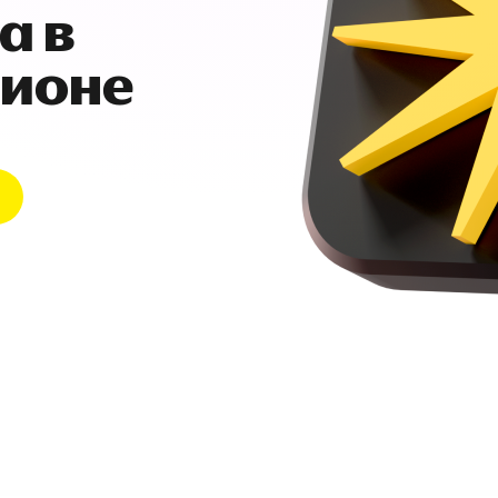
а в
гионе