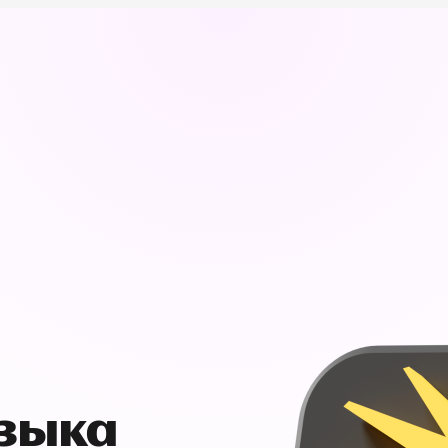
узыка