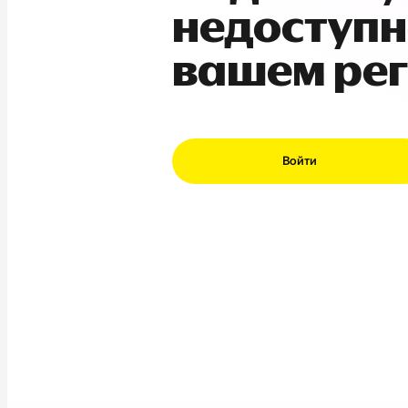
недоступн
вашем ре
Войти