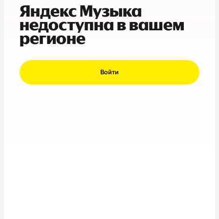
Яндекс Музыка
недоступна в вашем
регионе
Войти