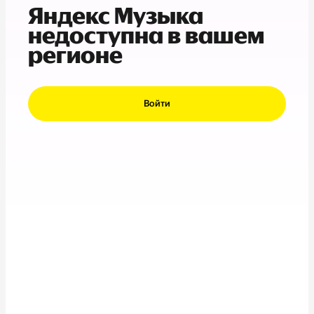
Яндекс Музыка
недоступна в вашем
регионе
Войти