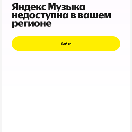
Яндекс Музыка
недоступна в вашем
регионе
Войти