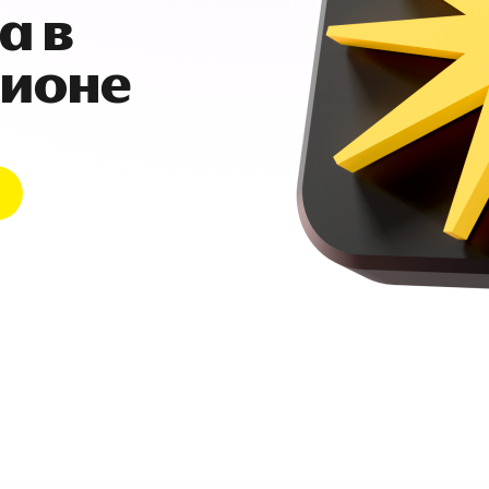
а в
гионе