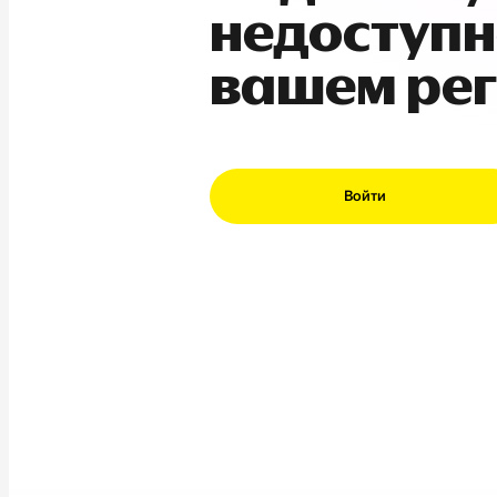
недоступн
вашем ре
Войти