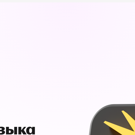
узыка