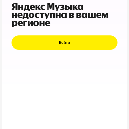
Яндекс Музыка
недоступна в вашем
регионе
Войти