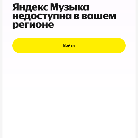
Яндекс Музыка
недоступна в вашем
регионе
Войти