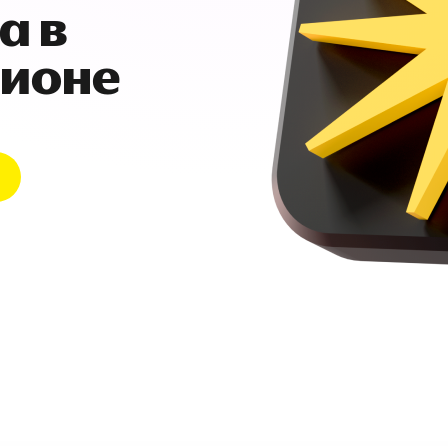
а в
гионе