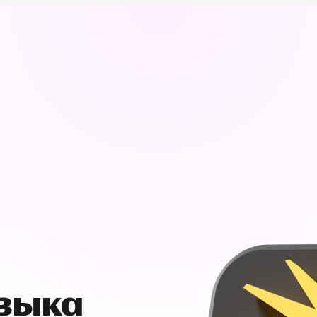
узыка