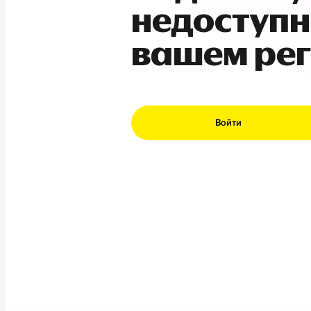
недоступн
вашем ре
Войти