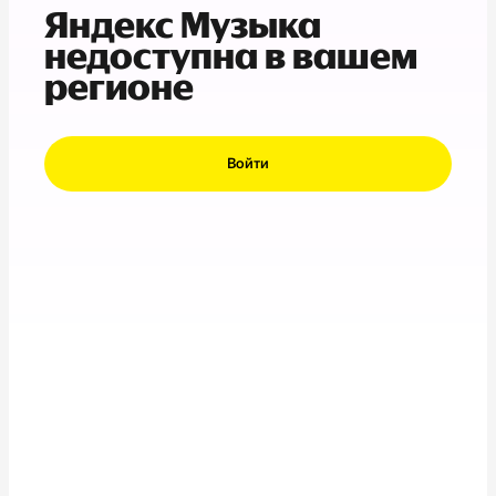
Яндекс Музыка
недоступна в вашем
регионе
Войти