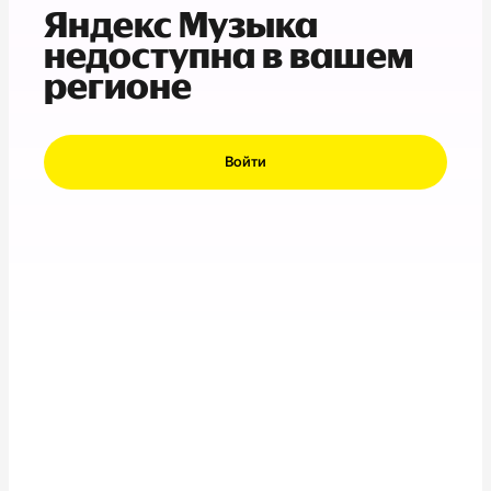
Яндекс Музыка
недоступна в вашем
регионе
Войти