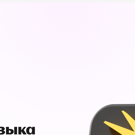
узыка