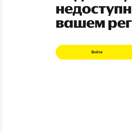
недоступн
вашем ре
Войти