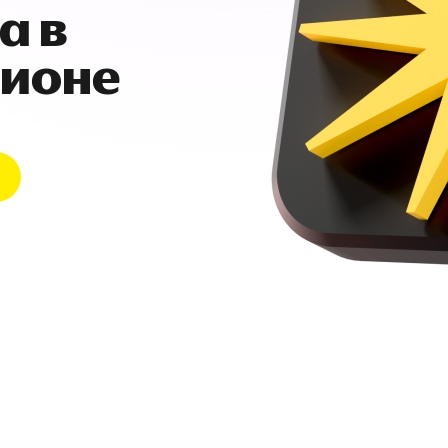
а в
гионе