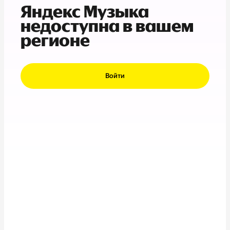
Яндекс Музыка
недоступна в вашем
регионе
Войти