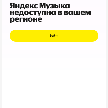
Яндекс Музыка
недоступна в вашем
регионе
Войти