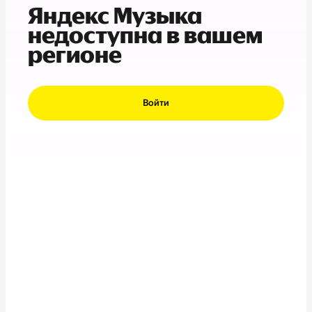
Яндекс Музыка
недоступна в вашем
регионе
Войти