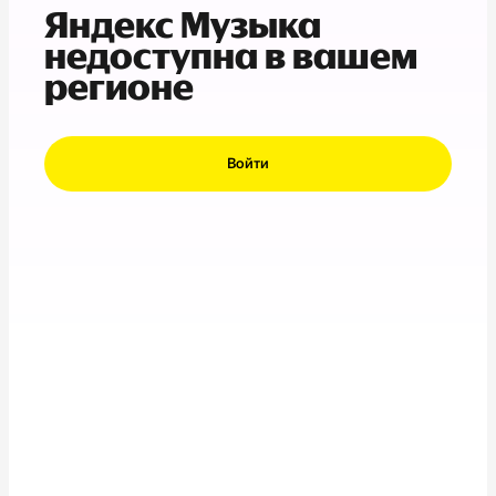
Яндекс Музыка
недоступна в вашем
регионе
Войти