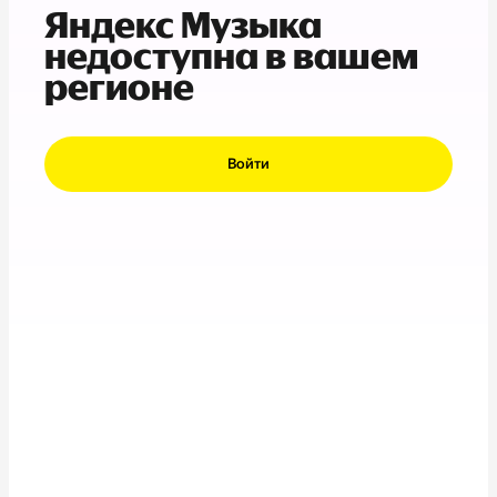
Яндекс Музыка
недоступна в вашем
регионе
Войти