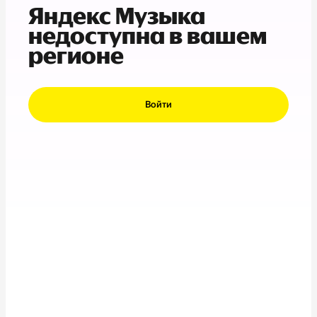
Яндекс Музыка
недоступна в вашем
регионе
Войти