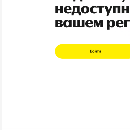
недоступн
вашем ре
Войти