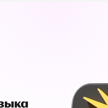
узыка