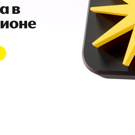
а в
гионе