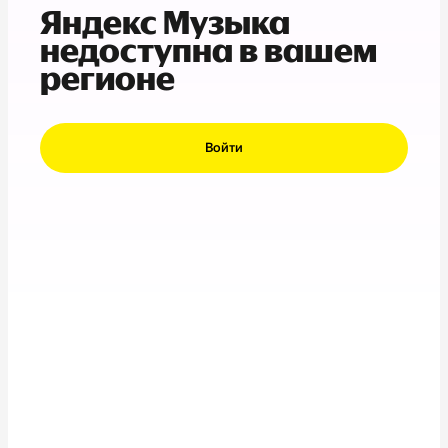
Яндекс Музыка
недоступна в вашем
регионе
Войти