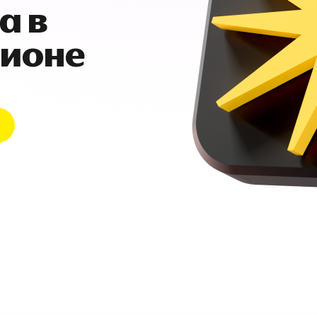
а в
гионе