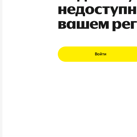
недоступн
вашем ре
Войти