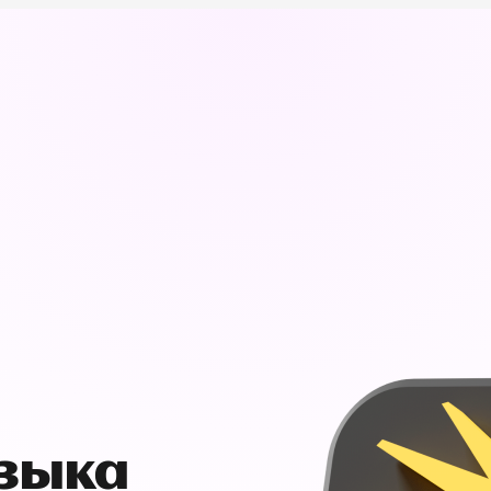
узыка