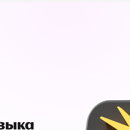
узыка