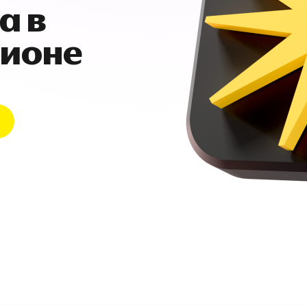
а в
гионе