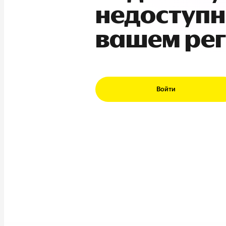
недоступн
вашем ре
Войти