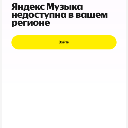
Яндекс Музыка
недоступна в вашем
регионе
Войти