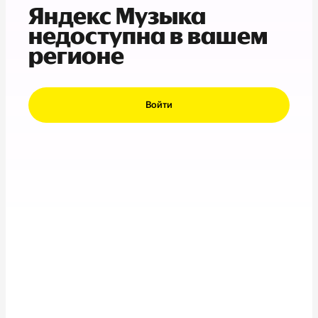
Яндекс Музыка
недоступна в вашем
регионе
Войти