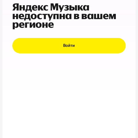
Яндекс Музыка
недоступна в вашем
регионе
Войти