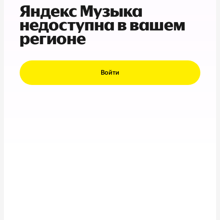
Яндекс Музыка
недоступна в вашем
регионе
Войти