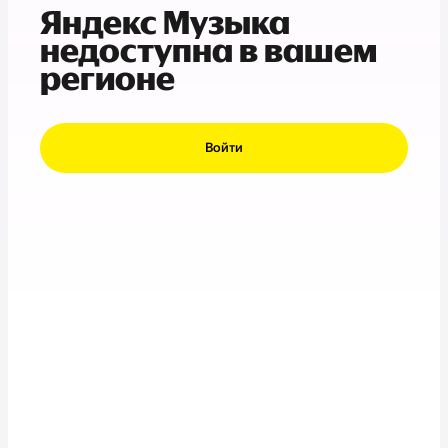
Яндекс Музыка
недоступна в вашем
регионе
Войти