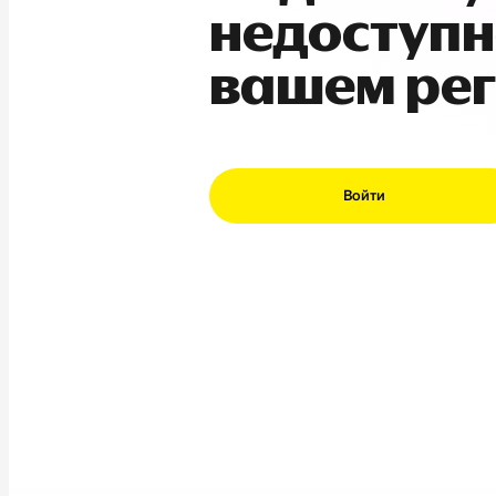
недоступн
вашем ре
Войти