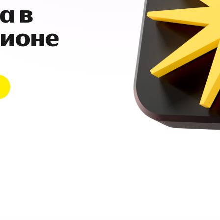
а в
гионе