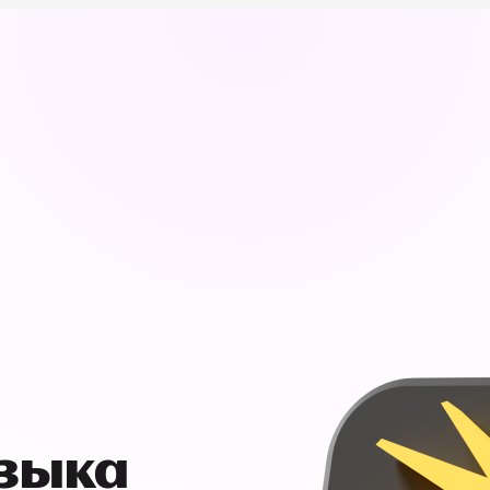
узыка